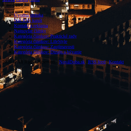
Čistenie
Kam ďalej?
Úvodná stránka
Náš RSS kanál
Kontakt a reklama
Najnovšie články
Kategória článkov: Praktické rady
Kategória článkov: LifeStyle
Kategória článkov: Zaujímavosti
Kategória článkov: Dizajn a bývanie
2026 © All Rights Reserved. |
NováDoba.sk
|
RSS feed
|
Kontakt