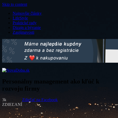
Skip to content
Najnovšie články
LifeStyle
Praktické rady
Dizajn a bývanie
Zaujímavosti
NováDoba.sk
Lifestyle, bývanie a praktické rady od roku 2018
Personálny management ako kľúč k
rozvoju firmy
3k
Zdieľať na Facebook
ZDIEĽANÍ