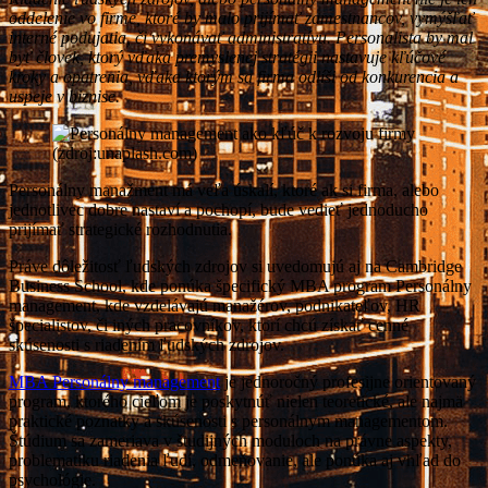
oddelenie vo firme, ktoré by malo prijímať zamestnancov, vymýšľať
interné podujatia, či vykonávať administratívu. Personalista by mal
byť človek, ktorý vďaka premyslenej stratégii nastavuje kľúčové
kroky a opatrenia, vďaka ktorým sa firma odlíši od konkurencia a
uspeje v biznise.
(zdroj:unaplash.com)
Personálny manažment má veľa úskalí, ktoré ak si firma, alebo
jednotlivec dobre nastaví a pochopí, bude vedieť jednoducho
prijímať strategické rozhodnutia.
Práve dôležitosť ľudských zdrojov si uvedomujú aj na Cambridge
Business School, kde ponúka špecifický MBA program Personálny
management, kde vzdelávajú manažérov, podnikateľov, HR
špecialistov, či iných pracovníkov, ktorí chcú získať cenné
skúsenosti s riadením ľudských zdrojov.
MBA Personálny management
je jednoročný profesijne orientovaný
program, ktorého cieľom je poskytnúť nielen teoretické, ale najmä
praktické poznatky a skúsenosti s personálnym managementom.
Štúdium sa zameriava v študijných moduloch na právne aspekty,
problematiku riadenia ľudí, odmeňovanie, ale ponúka aj vhľad do
psychológie.