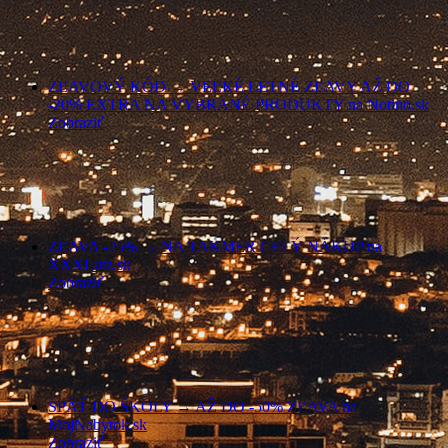
ZĽAVOVÝ KÓD → VEĽKÉ LETNÉ ZĽAVY AŽ DO
-20% EXTRA NA VYBRANÉ PRODUKTY na Notino.sk
Zobraziť
ZĽAVA -25% → NA TAKMER CELÝ NÁKUP na
XXXLutz.sk
Zobraziť
SPÄŤ DO ŠKOLY → AŽ DO -50% ZĽAVA na
MojNabytok.sk
Zobraziť