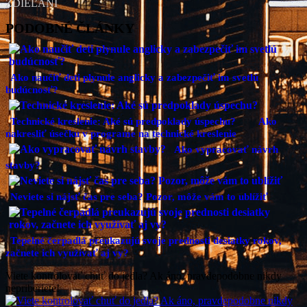
ZDIEĽANÍ
PODOBNÉ ČLÁNKY
Ako naučiť deti plynule anglicky a zabezpečiť im svetlú
budúcnosť?
Technické kreslenie: Aké sú predpoklady úspechu?
Ako
nakresliť úsečku v programe na technické kreslenie
Ako vypracovať návrh
stavby?
Neviete si nájsť čas pre seba? Pozor, môže vám to ublížiť
Tepelné čerpadlá preukazujú svoje prednosti desiatky rokov,
začnete ich využívať aj vy?
Viete kontrolovať chuť do jedla? Ak áno, pravdepodobne nikdy
nepriberiete!