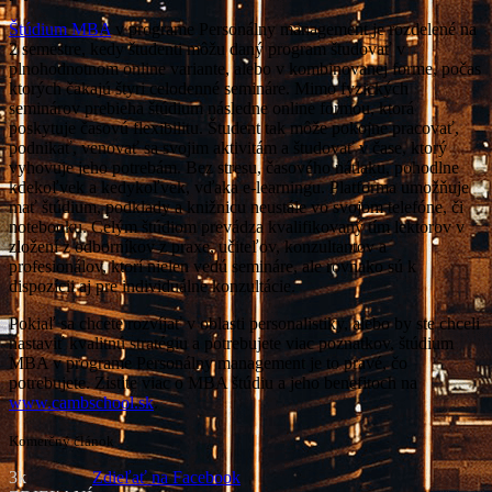
Štúdium MBA
v programe Personálny management je rozdelené na
2 semestre, kedy študenti môžu daný program študovať v
plnohodnotnom online variante, alebo v kombinovanej forme, počas
ktorých čakajú štyri celodenné semináre. Mimo fyzických
seminárov prebieha štúdium následne online formou, ktorá
poskytuje časovú flexibilitu. Študent tak môže pokojne pracovať,
podnikať, venovať sa svojim aktivitám a študovať v čase, ktorý
vyhovuje jeho potrebám. Bez stresu, časového nátlaku, pohodlne
kdekoľvek a kedykoľvek, vďaka e-learningu. Platforma umožňuje
mať štúdium, podklady a knižnicu neustále vo svojom telefóne, či
notebooku. Celým štúdiom prevádza kvalifikovaný tím lektorov v
zložení z odborníkov z praxe, učiteľov, konzultantov a
profesionálov, ktorí nielen vedú semináre, ale rovnako sú k
dispozícii aj pre individuálne konzultácie.
Pokiaľ sa chcete rozvíjať v oblasti personalistiky, alebo by ste chceli
nastaviť kvalitnú stratégiu a potrebujete viac poznatkov, štúdium
MBA v programe Personálny management je to pravé, čo
potrebujete. Zistite viac o MBA štúdiu a jeho benefitoch na
www.cambschool.sk
.
Komerčný článok
3k
Zdieľať na Facebook