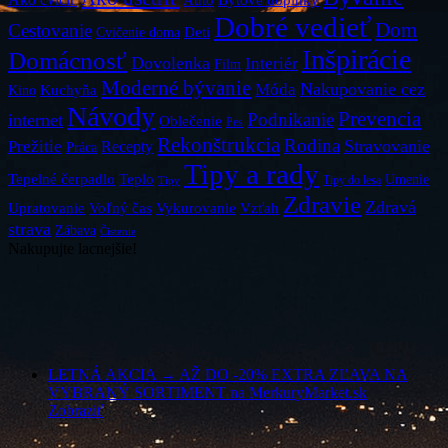
Dobré vedieť
Dom
Cestovanie
Deti
Cvičenie doma
Inšpirácie
Domácnosť
Dovolenka
Interiér
Film
Moderné bývanie
Móda
Nakupovanie cez
Kuchyňa
Kino
Návody
Prevencia
Podnikanie
internet
Oblečenie
Pes
Rekonštrukcia
Rodina
Stravovanie
Prežitie
Recepty
Práca
Tipy a rady
Teplo
Tepelné čerpadlo
Umenie
Tipy do lesa
Tipy
Zdravie
Zdravá
Vzťah
Upratovanie
Voľný čas
Vykurovanie
strava
Zábava
Čistenie
Nakupujte lacnejšie!
LETNÁ AKCIA → AŽ DO -20% EXTRA ZĽAVA NA
VYBRANÝ SORTIMENT na MerkuryMarket.sk
Zobraziť