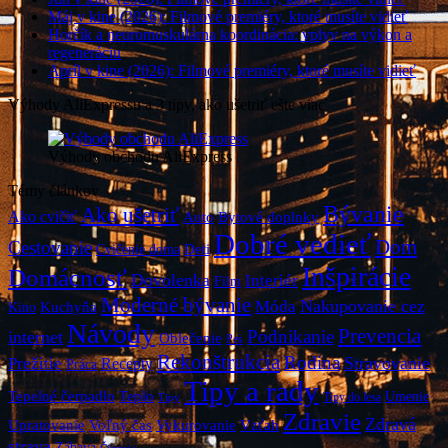
Máj v kine (2026): Filmové premiéry, ktoré musíte vidieť
Horčík a neuromuskulárna koordinácia: vplyv na výkon a
regeneráciu
Apríl v kine (2026): Filmové premiéry, ktoré musíte vidieť
Výhody AliExpressu a 3 tipy, ako ušetriť ešte viac
Výhody obchodu AliExpress
Témy článkov
Bývanie
Ako ušetriť
Ako cvičiť
Bytové doplnky
Auto
Dobré vedieť
Dom
Cestovanie
Deti
Cvičenie doma
Inšpirácie
Domácnosť
Dovolenka
Interiér
Film
Moderné bývanie
Móda
Nakupovanie cez
Kuchyňa
Kino
Návody
Prevencia
Podnikanie
internet
Oblečenie
Pes
Rekonštrukcia
Rodina
Stravovanie
Prežitie
Recepty
Práca
Tipy a rady
Teplo
Tepelné čerpadlo
Umenie
Tipy do lesa
Tipy
Zdravie
Zdravá
Vzťah
Upratovanie
Voľný čas
Vykurovanie
strava
Zábava