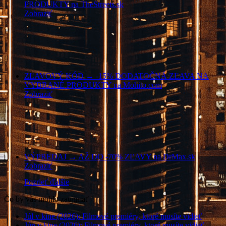
PRODUKTY na TheStreets.sk
Zobraziť
ZĽAVOVÝ KÓD → -15% DODATOČNÁ ZĽAVA NA
VYBRANÉ PRODUKTY na Mohito.com
Zobraziť
VÝPREDAJ → AŽ DO -70% ZĽAVY na DrMax.sk
Zobraziť
Pozrieť ďalšie
Čo by vás mohlo zaujímať
Júl v kine (2026): Filmové premiéry, ktoré musíte vidieť
Jún v kine (2026): Filmové premiéry, ktoré musíte vidieť