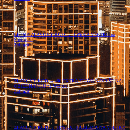
LETNÝ ZĽAVOVÝ KÓD → -15% NA VŠETKO na
Shooos.sk
Zobraziť
ZĽAVOVÝ KÓD → -6€ EXTRA ZĽAVA NAVYŠE NA
OBJEDNÁVKU na Wolt.sk
Zobraziť
ZĽAVOVÝ KÓD → -10% EXTRA ZĽAVA NA VŠETKY