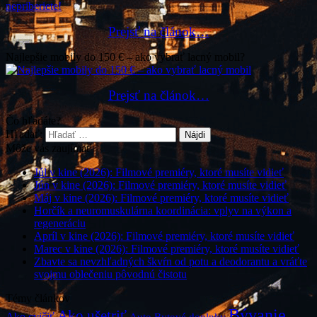
Prejsť na článok…
Najlepšie mobily do 150 € – ako vybrať lacný mobil?
Prejsť na článok…
Čo hľadáte?
Hľadať:
Môže vás zaujímať
Júl v kine (2026): Filmové premiéry, ktoré musíte vidieť
Jún v kine (2026): Filmové premiéry, ktoré musíte vidieť
Máj v kine (2026): Filmové premiéry, ktoré musíte vidieť
Horčík a neuromuskulárna koordinácia: vplyv na výkon a
regeneráciu
Apríl v kine (2026): Filmové premiéry, ktoré musíte vidieť
Marec v kine (2026): Filmové premiéry, ktoré musíte vidieť
Zbavte sa nevzhľadných škvŕn od potu a deodorantu a vráťte
svojmu oblečeniu pôvodnú čistotu
Témy článkov
Bývanie
Ako ušetriť
Ako cvičiť
Bytové doplnky
Auto