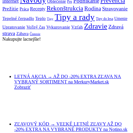
Prevencia
Podnikanie
internet
Oblečenie
Pes
Rekonštrukcia
Rodina
Stravovanie
Prežitie
Recepty
Práca
Tipy a rady
Teplo
Tepelné čerpadlo
Umenie
Tipy do lesa
Tipy
Zdravie
Zdravá
Vzťah
Upratovanie
Voľný čas
Vykurovanie
strava
Zábava
Čistenie
Nakupujte lacnejšie!
LETNÁ AKCIA → AŽ DO -20% EXTRA ZĽAVA NA
VYBRANÝ SORTIMENT na MerkuryMarket.sk
Zobraziť
ZĽAVOVÝ KÓD → VEĽKÉ LETNÉ ZĽAVY AŽ DO
-20% EXTRA NA VYBRANÉ PRODUKTY na Notino.sk