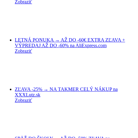
Zobraziť
LETNÁ PONUKA → AŽ DO -60€ EXTRA ZĽAVA +
VÝPREDAJ AŽ DO -60% na AliExpress.com
Zobraziť
ZĽAVA -25% → NA TAKMER CELÝ NÁKUP na
XXXLutz.sk
Zobraziť