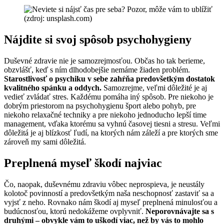
(zdroj: unsplash.com)
Nájdite si svoj spôsob psychohygieny
Duševné zdravie nie je samozrejmosťou. Občas ho tak berieme,
obzvlášť, keď s ním dlhodobejšie nemáme žiaden problém.
Starostlivosť o psychiku v sebe zahŕňa predovšetkým dostatok
kvalitného spánku a oddych.
Samozrejme, veľmi dôležité je aj
vedieť zvládať stres. Každému pomáha iný spôsob. Pre niekoho je
dobrým priestorom na psychohygienu šport alebo pohyb, pre
niekoho relaxačné techniky a pre niekoho jednoducho lepší time
management, vďaka ktorému sa vyhnú časovej tiesni a stresu. Veľmi
dôležitá je aj blízkosť ľudí, na ktorých nám záleží a pre ktorých sme
zároveň my sami dôležitá.
Preplnená myseľ škodí najviac
Čo, naopak, duševnému zdraviu vôbec neprospieva, je neustály
kolotoč povinností a predovšetkým naša neschopnosť zastaviť sa a
vyjsť z neho. Rovnako nám škodí aj myseľ preplnená minulosťou a
budúcnosťou, ktorú nedokážeme ovplyvniť.
Neporovnávajte sa s
druhými – obvykle vám to uškodí viac, než by vás to mohlo