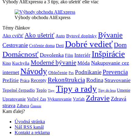
Výhody AliExpressu a 3 tipy, ako ušetriť ešte viac
Výhody obchodu AliExpress
Témy článkov
Bývanie
Ako ušetriť
Ako cvičiť
Bytové doplnky
Auto
Dobré vedieť
Dom
Cestovanie
Deti
Cvičenie doma
Inšpirácie
Domácnosť
Dovolenka
Interiér
Film
Moderné bývanie
Móda
Nakupovanie cez
Kuchyňa
Kino
Návody
Prevencia
Podnikanie
internet
Oblečenie
Pes
Rekonštrukcia
Rodina
Stravovanie
Prežitie
Recepty
Práca
Tipy a rady
Teplo
Tepelné čerpadlo
Umenie
Tipy do lesa
Tipy
Zdravie
Zdravá
Vzťah
Upratovanie
Voľný čas
Vykurovanie
strava
Zábava
Čistenie
Kam ďalej?
Úvodná stránka
Náš RSS kanál
Kontakt a reklama