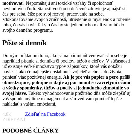
motivovať.
Nepomáhajú ani toxické vzťahy či spoločnosť
nevhodných ľudí. Starostlivosťou o duševné zdravie je aj nájsť si
čas pre seba, čiže pre svoj rozvoj, pracovanie na sebe,
zdokonaľovanie svojich zručností, utriedenie si myšlienok a robenie
toho, čo vás baví. Takýto čas by ste jednoducho mali zahrnúť do
svojho denného programu.
Píšte si denník
Dobrým príkladom toho, ako sa na pár minút venovať sám sebe je
napríklad písanie si denníka či pocitov, túžob a cieľov. V súčasnosti
už existuje veľké množstvo typov zápisníkov, ktoré vás dokážu
naviesť, ako čo najlepšie dosiahnuť svoj cieľ alebo si do života
priniesť viac pozitívnej energie.
Ak je pre vás papier a pero príliš
obmedzujúce, pokojne si dajte aj pár minút so zavretými očami
a všetky spomienky, túžby a pocity si jednoducho zhmotnite vo
svojej hlave.
Takéto vyhodnocovanie prežitého dňa môže zlepšiť aj
váš spomínaný time management a zároveň vám pomôcť lepšie
nakladať s vašimi emóciami.
4.8k
Zdieľať na Facebook
ZDIEĽANÍ
PODOBNÉ ČLÁNKY