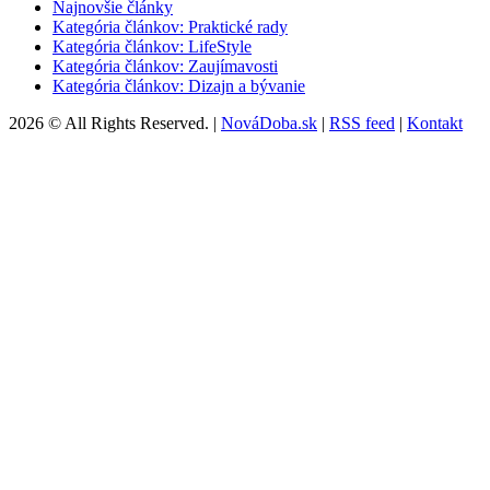
Najnovšie články
Kategória článkov: Praktické rady
Kategória článkov: LifeStyle
Kategória článkov: Zaujímavosti
Kategória článkov: Dizajn a bývanie
2026 © All Rights Reserved. |
NováDoba.sk
|
RSS feed
|
Kontakt