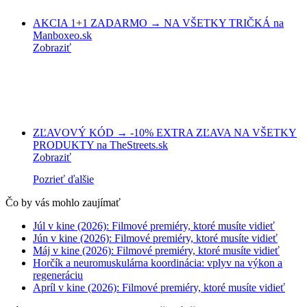
AKCIA 1+1 ZADARMO → NA VŠETKY TRIČKÁ na
Manboxeo.sk
Zobraziť
ZĽAVOVÝ KÓD → -10% EXTRA ZĽAVA NA VŠETKY
PRODUKTY na TheStreets.sk
Zobraziť
Pozrieť ďalšie
Čo by vás mohlo zaujímať
Júl v kine (2026): Filmové premiéry, ktoré musíte vidieť
Jún v kine (2026): Filmové premiéry, ktoré musíte vidieť
Máj v kine (2026): Filmové premiéry, ktoré musíte vidieť
Horčík a neuromuskulárna koordinácia: vplyv na výkon a
regeneráciu
Apríl v kine (2026): Filmové premiéry, ktoré musíte vidieť