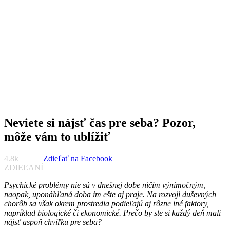
Neviete si nájsť čas pre seba? Pozor,
NováDoba.sk
Lifestyle, bývanie a praktické rady od roku 2018
môže vám to ublížiť
4.8k
Zdieľať na Facebook
ZDIEĽANÍ
Psychické problémy nie sú v dnešnej dobe ničím výnimočným,
naopak, uponáhľaná doba im ešte aj praje. Na rozvoji duševných
chorôb sa však okrem prostredia podieľajú aj rôzne iné faktory,
napríklad biologické či ekonomické. Prečo by ste si každý deň mali
nájsť aspoň chvíľku pre seba?