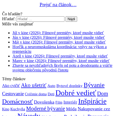
Prejsť na článok…
Čo hľadáte?
Hľadať:
Môže vás zaujímať
Júl v kine (2026): Filmové premiéry, ktoré musíte vidieť
Jún v kine (2026): Filmové premiéry, ktoré musíte vidieť
Máj v kine (2026): Filmové premiéry, ktoré musíte vidieť
Horčík a neuromuskulárna koordinácia: vplyv na výkon a
regeneráciu
Apríl v kine (2026): Filmové premiéry, ktoré musíte vidieť
Marec v kine (2026): Filmové premiéry, ktoré musíte vidieť
Zbavte sa nevzhľadných škvŕn od potu a deodorantu a vráťte
svojmu oblečeniu pôvodnú čistotu
Témy článkov
Bývanie
Ako ušetriť
Ako cvičiť
Bytové doplnky
Auto
Dobré vedieť
Dom
Cestovanie
Deti
Cvičenie doma
Inšpirácie
Domácnosť
Dovolenka
Interiér
Film
Moderné bývanie
Móda
Nakupovanie cez
Kuchyňa
Kino
Návody