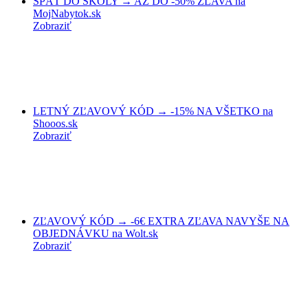
SPÄŤ DO ŠKOLY → AŽ DO -50% ZĽAVA na
MojNabytok.sk
Zobraziť
LETNÝ ZĽAVOVÝ KÓD → -15% NA VŠETKO na
Shooos.sk
Zobraziť
ZĽAVOVÝ KÓD → -6€ EXTRA ZĽAVA NAVYŠE NA
OBJEDNÁVKU na Wolt.sk
Zobraziť