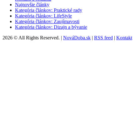
Najnovšie články
Kategória článkov: Praktické rady
Kategória článkov: LifeStyle
Kategória článkov: Zaujímavosti
Kategória článkov: Dizajn a bývanie
2026 © All Rights Reserved. |
NováDoba.sk
|
RSS feed
|
Kontakt