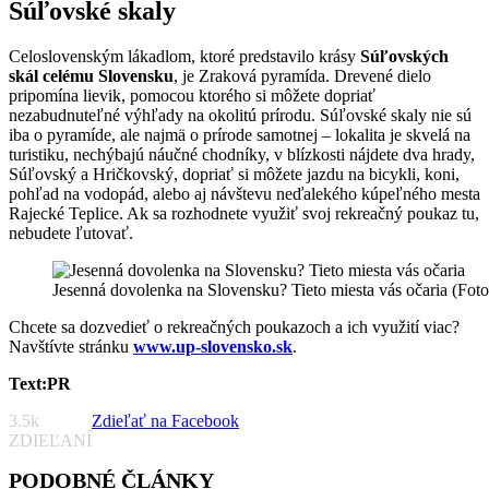
Súľovské skaly
Celoslovenským lákadlom, ktoré predstavilo krásy
Súľovských
skál celému Slovensku
, je Zraková pyramída. Drevené dielo
pripomína lievik, pomocou ktorého si môžete dopriať
nezabudnuteľné výhľady na okolitú prírodu. Súľovské skaly nie sú
iba o pyramíde, ale najmä o prírode samotnej – lokalita je skvelá na
turistiku, nechýbajú náučné chodníky, v blízkosti nájdete dva hrady,
Súľovský a Hričkovský, dopriať si môžete jazdu na bicykli, koni,
pohľad na vodopád, alebo aj návštevu neďalekého kúpeľného mesta
Rajecké Teplice. Ak sa rozhodnete využiť svoj rekreačný poukaz tu,
nebudete ľutovať.
Jesenná dovolenka na Slovensku? Tieto miesta vás očaria (Fot
Chcete sa dozvedieť o rekreačných poukazoch a ich využití viac?
Navštívte stránku
www.up-slovensko.sk
.
Text:PR
3.5k
Zdieľať na Facebook
ZDIEĽANÍ
PODOBNÉ ČLÁNKY