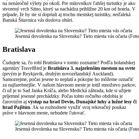
na nenáročné výlety po okolí. Pre milovníkov ľahšej turistiky je ako
stvorený vrch Sitno, ktorý sa nachádza približne 20 km od hotela. V
prípade, že by ste si dopriali aj trochu mestskej turistiky, neďaleká
Banská Štiavnica vás doslova ohúri.
Jesenná dovolenka na Slovensku? Tieto miesta vás očaria (Fot
Bratislava
Čudujete sa, čo robí Bratislava v tomto zozname? Podľa holandskej
agentúry TravelBird je
Bratislava 3. najzelenším mestom na svete
(prvým je Reykjavik, druhým novozélandský Auckland).
Samozrejme, počas jesene to neplatí a pokojne ho môžeme označiť
za najfarebnejšie. V našom hlavnom meste je totiž množstvo parkov,
či už je to Sad Janka Kráľa, alebo Medická záhrada, kde si užijete
príjemné jesenné prechádzky. Počas tohto ročného obdobia je
čarovným aj
výstup na hrad Devín, Dunajské luhy a lužné lesy či
hrad Pajštún
. Ak sa rozhodnete využiť svoj rekreačný poukaz
práve v hlavnom meste, nebudete ľutovať.
Jesenná dovolenka na Slovensku? Tieto miesta vás očaria (Fot