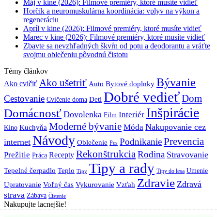
Máj v kine (2026): Filmové premiéry, ktoré musíte vidieť
Horčík a neuromuskulárna koordinácia: vplyv na výkon a
regeneráciu
Apríl v kine (2026): Filmové premiéry, ktoré musíte vidieť
Marec v kine (2026): Filmové premiéry, ktoré musíte vidieť
Zbavte sa nevzhľadných škvŕn od potu a deodorantu a vráťte
svojmu oblečeniu pôvodnú čistotu
Témy článkov
Bývanie
Ako ušetriť
Ako cvičiť
Bytové doplnky
Auto
Dobré vedieť
Dom
Cestovanie
Deti
Cvičenie doma
Inšpirácie
Domácnosť
Dovolenka
Interiér
Film
Moderné bývanie
Móda
Nakupovanie cez
Kuchyňa
Kino
Návody
Prevencia
Podnikanie
internet
Oblečenie
Pes
Rekonštrukcia
Rodina
Stravovanie
Prežitie
Recepty
Práca
Tipy a rady
Teplo
Tepelné čerpadlo
Umenie
Tipy do lesa
Tipy
Zdravie
Zdravá
Vzťah
Upratovanie
Voľný čas
Vykurovanie
strava
Zábava
Čistenie
Nakupujte lacnejšie!