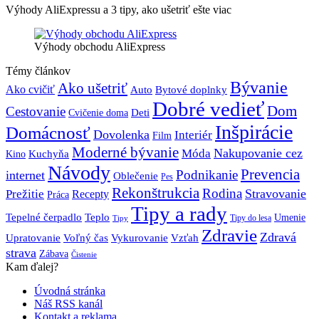
Výhody AliExpressu a 3 tipy, ako ušetriť ešte viac
Výhody obchodu AliExpress
Témy článkov
Bývanie
Ako ušetriť
Ako cvičiť
Bytové doplnky
Auto
Dobré vedieť
Dom
Cestovanie
Deti
Cvičenie doma
Inšpirácie
Domácnosť
Dovolenka
Interiér
Film
Moderné bývanie
Móda
Nakupovanie cez
Kuchyňa
Kino
Návody
Prevencia
Podnikanie
internet
Oblečenie
Pes
Rekonštrukcia
Rodina
Stravovanie
Prežitie
Recepty
Práca
Tipy a rady
Teplo
Tepelné čerpadlo
Umenie
Tipy do lesa
Tipy
Zdravie
Zdravá
Vzťah
Upratovanie
Voľný čas
Vykurovanie
strava
Zábava
Čistenie
Kam ďalej?
Úvodná stránka
Náš RSS kanál
Kontakt a reklama