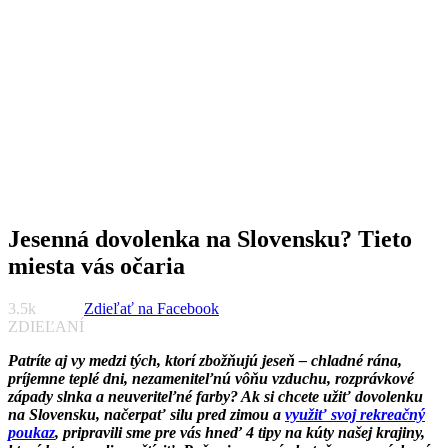
Jesenná dovolenka na Slovensku? Tieto
NováDoba.sk
Lifestyle, bývanie a praktické rady od roku 2018
miesta vás očaria
3.5k
Zdieľať na Facebook
ZDIEĽANÍ
Patríte aj vy medzi tých, ktorí zbožňujú jeseň – chladné rána,
príjemne teplé dni, nezameniteľnú vôňu vzduchu, rozprávkové
západy slnka a neuveriteľné farby? Ak si chcete užiť dovolenku
na Slovensku, načerpať silu pred zimou a
využiť svoj rekreačný
poukaz
, pripravili sme pre vás hneď 4 tipy na kúty našej krajiny,