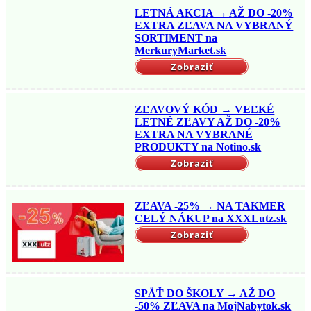
LETNÁ AKCIA → AŽ DO -20%
EXTRA ZĽAVA NA VYBRANÝ
SORTIMENT na
MerkuryMarket.sk
Zobraziť
ZĽAVOVÝ KÓD → VEĽKÉ
LETNÉ ZĽAVY AŽ DO -20%
EXTRA NA VYBRANÉ
PRODUKTY na Notino.sk
Zobraziť
ZĽAVA -25% → NA TAKMER
CELÝ NÁKUP na XXXLutz.sk
Zobraziť
SPÄŤ DO ŠKOLY → AŽ DO
-50% ZĽAVA na MojNabytok.sk