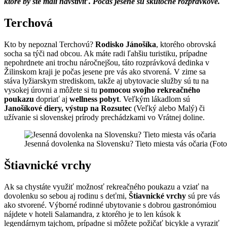
ktoré by ste mali navštíviť. Počas jesene sú skutočne rozprávkové.
Terchová
Kto by nepoznal Terchovú?
Rodisko Jánošíka
, ktorého obrovská
socha sa týči nad obcou. Ak máte radi ľahšiu turistiku, prípadne
nepohrdnete ani trochu náročnejšou, táto rozprávková dedinka v
Žilinskom kraji je počas jesene pre vás ako stvorená. V zime sa
stáva lyžiarskym strediskom, takže aj ubytovacie služby sú tu na
vysokej úrovni a môžete si tu
pomocou svojho rekreačného
poukazu
dopriať aj
wellness pobyt
. Veľkým lákadlom sú
Janošíkové diery, výstup na Rozsutec
(Veľký alebo Malý) či
užívanie si slovenskej prírody prechádzkami vo Vrátnej doline.
Jesenná dovolenka na Slovensku? Tieto miesta vás očaria (Fot
Štiavnické vrchy
Ak sa chystáte využiť možnosť rekreačného poukazu a vziať na
dovolenku so sebou aj rodinu s deťmi,
Štiavnické vrchy
sú pre vás
ako stvorené. Výborné rodinné ubytovanie s dobrou gastronómiou
nájdete v hoteli Salamandra, z ktorého je to len kúsok k
legendárnym tajchom, prípadne si môžete požičať bicykle a vyraziť